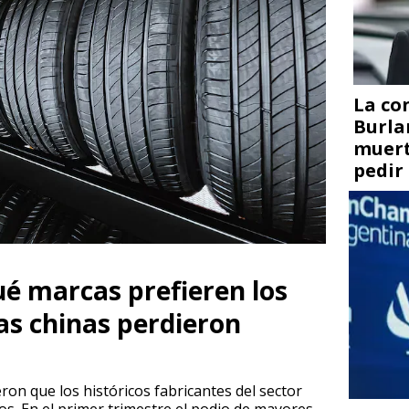
La co
Burla
muert
pedir
é marcas prefieren los
as chinas perdieron
on que los históricos fabricantes del sector
. En el primer trimestre el podio de mayores