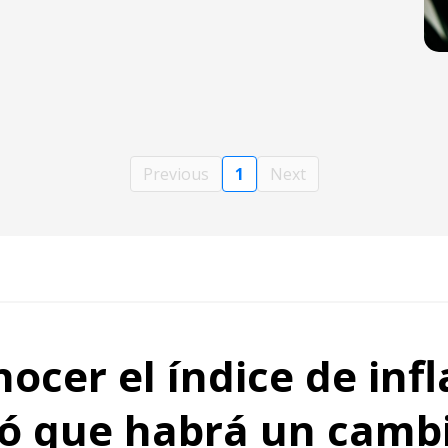
Previous
1
Next
ocer el índice de infl
pó que habrá un camb