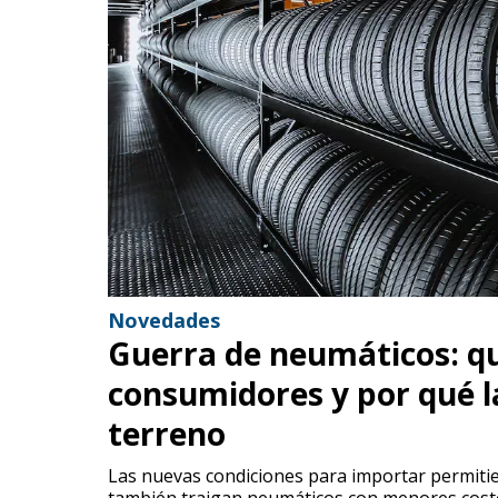
Novedades
Guerra de neumáticos: qu
consumidores y por qué l
terreno
Las nuevas condiciones para importar permitier
también traigan neumáticos con menores costos