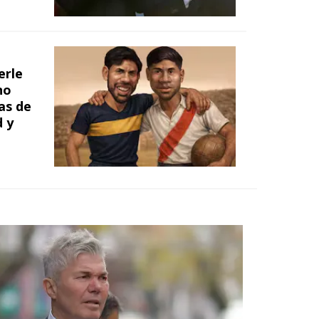
erle
no
ias de
d y