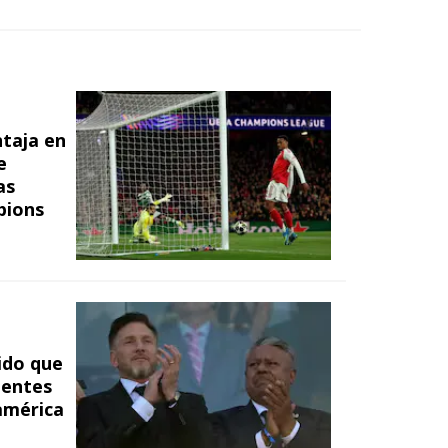
ntaja en
e
as
pions
tido que
gentes
américa