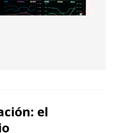
ación: el
io