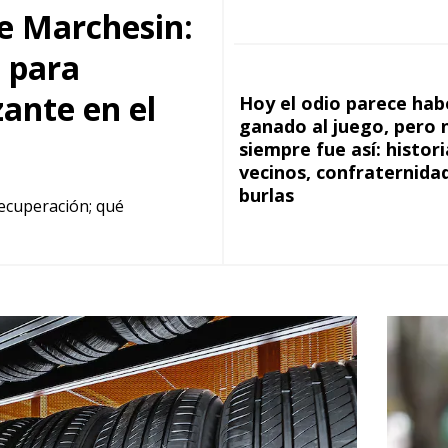
de Marchesin:
o para
ante en el
Hoy el odio parece hab
ganado al juego, pero 
siempre fue así: histor
vecinos, confraternida
burlas
recuperación; qué